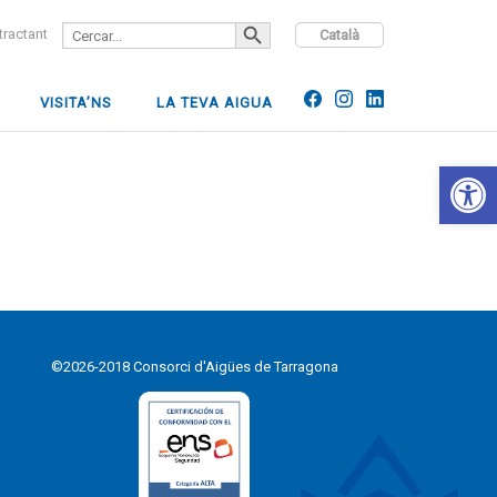
SEARCH BUTTON
Search
ntractant
Català
for:
VISITA’NS
LA TEVA AIGUA
Open 
©2026-2018 Consorci d'Aigües de Tarragona