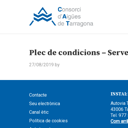
Plec de condicions – Serve
27/08/2019
by
INSTAL
Contacte
Autovia 
Seu electrònica
43006 T
Canal ètic
Tel. 977
Política de cookies
Com arri