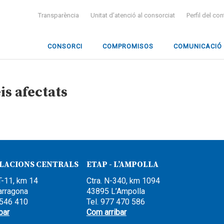
Transparència
Unitat d’atenció al consorciat
Perfil del co
CONSORCI
COMPROMISOS
COMUNICACIÓ
is afectats
·LACIONS CENTRALS
ETAP - L’AMPOLLA
T-11, km 14
Ctra. N-340, km 1094
arragona
43895 L’Ampolla
 546 410
Tel. 977 470 586
bar
Com arribar