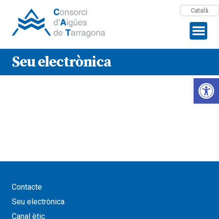
Català
Seu electrònica
Open 
Contacte
Seu electrònica
Canal ètic