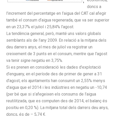
doncs a
l’increment del percentatge en l’aigua del CAT cal afegir
també el consum d’aigua regenerada, que va ser superior
en un 23,37% el juliol i 25,84% l’agost.
La tendència general, però, manté uns valors globals
semblants als de l’any 2009. En relació a la mitjana dels
deu darrers anys, el mes de juliol va registrar un
creixement de 3 punts en el consum, mentre que l’agost
va tenir signe negatiu en 3,75%.
Si es prenen en consideració les dades d’explotació
d’enguany, en el període des de primer de gener a 31
d’agost, els ajuntaments han consumit un 2,55% menys
d’aigua que el 2014 i les indústries en negatiu un -10,74
(per bé que si s’afegeixen els consums de l’aigua
reutilitzada, que es computen des de 2014, el balanç és
positiu en 0,20 %). La mitjana total dels darrers deu anys,
doncs, és de – 5,74 €.