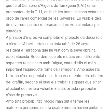
que té el Consorci d’Aigües de Tarragona (CAT) en un
promontori de la T-11, on hi té les instal•lacions centrals i
prop de l’àrea comercial de les Gavarres. És visible des
de diversos punts i reiteradament es veia afectada per
pintades.
A principi d’any es va completar el projecte de decoració,
a càrrec d’Albert Leiva, un artista urbà de 26 anys
resident a Tarragona que ha vist com la seva obra ha
estat atacada. Recordem que els motius eren diferents
aspectes relacionats amb l’aigua, entre d’ells el més
important l’aqüeducte romà de Tarragona. Amb aquests
fets, no s’ha respectat el codi no escrit entre els artistes
del graffiti, segons el qual els treballs signats que s’han
efectuat de manera voluntària entre artista i propietari
s’han de preservar.
Amb tota probabilitat, l’acció l’han dut a terme les
mateixes persones que fa quatre mesos havien pintat la