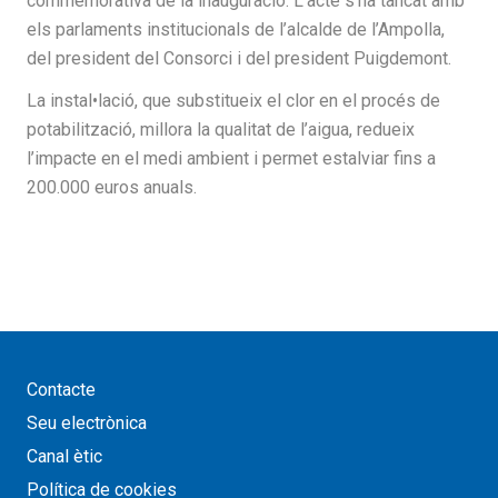
commemorativa de la inauguració. L’acte s’ha tancat amb
els parlaments institucionals de l’alcalde de l’Ampolla,
del president del Consorci i del president Puigdemont.
La instal•lació, que substitueix el clor en el procés de
potabilització, millora la qualitat de l’aigua, redueix
l’impacte en el medi ambient i permet estalviar fins a
200.000 euros anuals.
Contacte
Seu electrònica
Canal ètic
Política de cookies