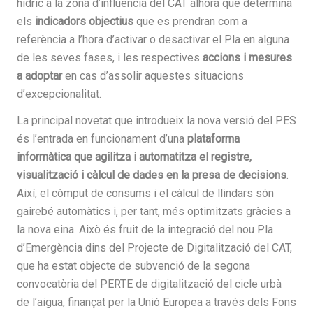
hídric a la zona d’influència del CAT alhora que determina
els
indicadors objectius
que es prendran com a
referència a l’hora d’activar o desactivar el Pla en alguna
de les seves fases, i les respectives
accions i mesures
a adoptar
en cas d’assolir aquestes situacions
d’excepcionalitat.
La principal novetat que introdueix la nova versió del PES
és l’entrada en funcionament d’una
plataforma
informàtica que agilitza i automatitza el registre,
visualització i càlcul de dades en la presa de decisions
.
Així, el còmput de consums i el càlcul de llindars són
gairebé automàtics i, per tant, més optimitzats gràcies a
la nova eina. Això és fruit de la integració del nou Pla
d’Emergència dins del Projecte de Digitalització del CAT,
que ha estat objecte de subvenció de la segona
convocatòria del PERTE de digitalització del cicle urbà
de l’aigua, finançat per la Unió Europea a través dels Fons