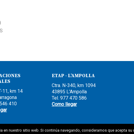
)
CS
ACIONES
ETAP - L’AMPOLLA
ALES
Ctra. N-340, km 1094
T-11, km 14
43895 L’Ampolla
arragona
Tel. 977 470 586
 546 410
Como llegar
egar
ia en nuestro sitio web. Si continúa navegando, consideramos que acepta su 