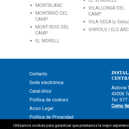
EL VENDRELL
MONTBLANC
VILALLONGA DEL
MONTBRIÓ DEL
CAMP
CAMP
VILA-SECA (y Salou
MONT-ROIG DEL
VINYOLS I ELS AR
CAMP
EL MORELL
INSTAL
Contacto
CENTR
Sede electrónica
Autovía 
Canal ético
43006 T
Política de cookies
Tel. 977
Como ll
Aviso Legal
Política de Privacidad
Utilizamos cookies para garantizar que prestamos la mejor experienc