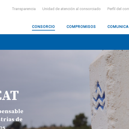
Transparencia
Unidad de atención al consorciado
Perfil del co
CONSORCIO
COMPROMISOS
COMUNICA
 CAT
spensable
strias de
os