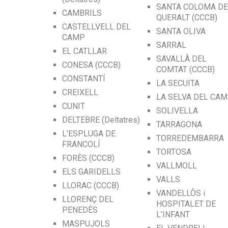
SANTA COLOMA DE
CAMBRILS
QUERALT (CCCB)
CASTELLVELL DEL
SANTA OLIVA
CAMP
SARRAL
EL CATLLAR
SAVALLÀ DEL
CONESA (CCCB)
COMTAT (CCCB)
CONSTANTÍ
LA SECUITA
CREIXELL
LA SELVA DEL CA
CUNIT
SOLIVELLA
DELTEBRE (Deltatres)
TARRAGONA
L’ESPLUGA DE
TORREDEMBARRA
FRANCOLÍ
TORTOSA
FORÈS (CCCB)
VALLMOLL
ELS GARIDELLS
VALLS
LLORAC (CCCB)
VANDELLÒS i
LLORENÇ DEL
HOSPITALET DE
PENEDÈS
L’INFANT
MASPUJOLS