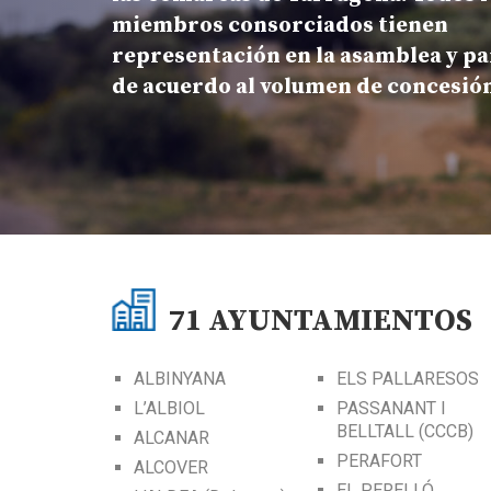
miembros consorciados tienen
representación en la asamblea y pa
de acuerdo al volumen de concesió
71
AYUNTAMIENTOS
ALBINYANA
ELS PALLARESOS
L’ALBIOL
PASSANANT I
BELLTALL (CCCB)
ALCANAR
PERAFORT
ALCOVER
EL PERELLÓ