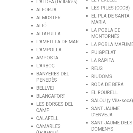
L’ALDEA (Deltatres)
LES PILES (CCCB)
ALFORJA
EL PLA DE SANTA
ALMOSTER
MARIA
ALIÓ
LA POBLA DE
ALTAFULLA
MONTORNÈS
L’AMETLLA DE MAR
LA POBLA MAFUM
L’AMPOLLA
PUIGPELAT
AMPOSTA
LA RÀPITA
L’ARBOÇ
REUS
BANYERES DEL
RIUDOMS
PENEDÈS
RODA DE BERÀ
BELLVEI
EL ROURELL
BLANCAFORT
SALOU (y Vila-seca)
LES BORGES DEL
SANT JAUME
CAMP
D’ENVEJA
CALAFELL
SANT JAUME DELS
CAMARLES
DOMENYS
(Deltatres)