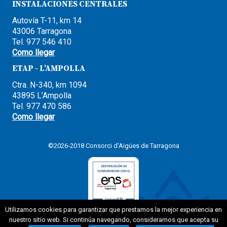
INSTALACIONES CENTRALES
Autovía T-11, km 14
43006 Tarragona
Tel. 977 546 410
Como llegar
ETAP - L’AMPOLLA
Ctra. N-340, km 1094
43895 L’Ampolla
Tel. 977 470 586
Como llegar
©2026-2018 Consorci d'Aigües de Tarragona
Utilizamos cookies para garantizar que prestamos la mejor experiencia en
nuestro sitio web. Si continúa navegando, consideramos que acepta su