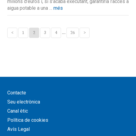
milions d’euros i, si s’acaba executant, garantiria l’accés a
aigua potable a una …
més
<
1
2
3
4
…
26
>
Contacte
Seu electrònica
Canal ètic
Política de cookies
Avís Legal