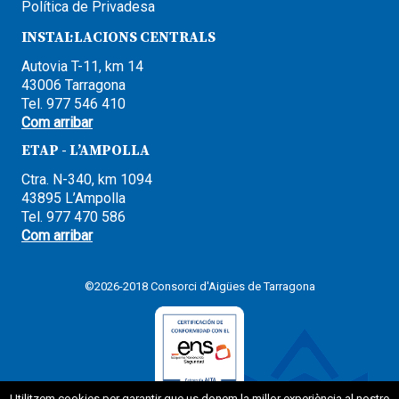
Política de Privadesa
INSTAL·LACIONS CENTRALS
Autovia T-11, km 14
43006 Tarragona
Tel. 977 546 410
Com arribar
ETAP - L’AMPOLLA
Ctra. N-340, km 1094
43895 L’Ampolla
Tel. 977 470 586
Com arribar
©2026-2018 Consorci d'Aigües de Tarragona
Utilitzem cookies per garantir que us donem la millor experiència al nostre